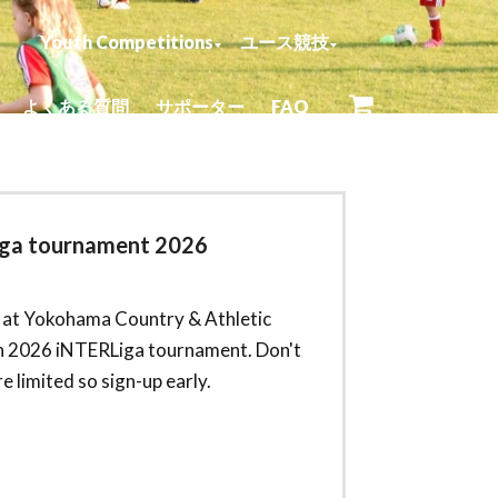
Youth Competitions
ユース競技
よくある質問
サポーター
FAQ
0 items
ga tournament 2026
 at Yokohama Country & Athletic
h 2026 iNTERLiga tournament. Don't
e limited so sign-up early.