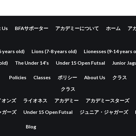
 Us
BFAサポーター
アカデミーについて
ホーム
ア
6 years old)
Lions (7-8 years old)
Lionesses (9-14 years o
old)
The Under 14’s
Under 15 Open Futsal
Junior Jag
Policies
Classes
ポリシー
About Us
クラス
クラス
イオンズ
ライオネス
アカデミー
アカデミースターズ
ャガーズ
Under 15 Open Futsal
ジュニア・ジャガーズ
Blog