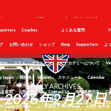
問
お問い合わせ
Contact Us
地域連携団体
Calendar
petitions
ユース競技
BFA Shop
お問い合わせ
BF
pporters
Coaches
よくある質問
Y
グ
お問い合わせ
ショップ
Shop
Supporters
よ
BFAサポーター
アカデミーについて
ホーム
アカデミ
t Us
クラス
クラス
Blog
アカデミーについて
Ve
y Japan
開校地
Venues
スケジュール
Calendar
DAILY ARCHIVES
ある質問
お問い合わせ
Contact Us
地域連携団体
Ca
2026年2月27日
th Competitions
ユース競技
BFA Shop
お問い合わせ