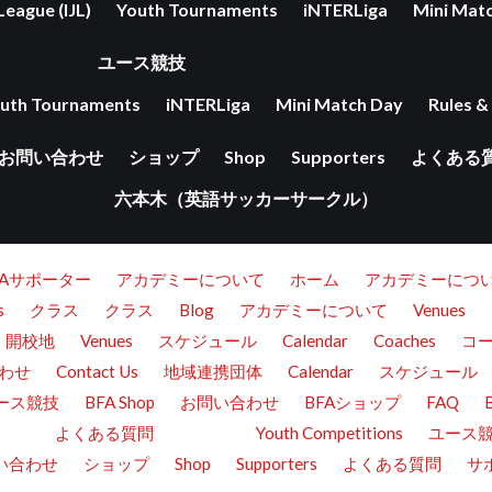
League (IJL)
Youth Tournaments
iNTERLiga
Mini Mat
ユース競技
uth Tournaments
iNTERLiga
Mini Match Day
Rules &
お問い合わせ
ショップ
Shop
Supporters
よくある
六本木（英語サッカーサークル）
FAサポーター
アカデミーについて
ホーム
アカデミーにつ
s
クラス
クラス
Blog
アカデミーについて
Venues
開校地
Venues
スケジュール
Calendar
Coaches
コ
わせ
Contact Us
地域連携団体
Calendar
スケジュール
ース競技
BFA Shop
お問い合わせ
BFAショップ
FAQ
よくある質問
Youth Competitions
ユース
い合わせ
ショップ
Shop
Supporters
よくある質問
サ