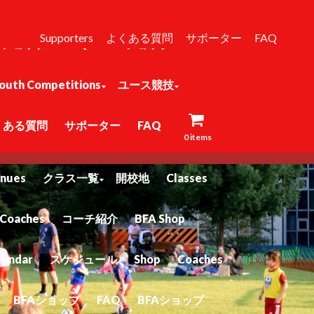
スケジュール
Shop
Coaches
Supporters
よくある質問
サポーター
FAQ
Aショップ
FAQ
BFAショップ
outh Competitions
ユース競技
くある質問
サポーター
FAQ
ーについて
About
Pages
Classes
0 items
nues
クラス一覧
開校地
Classes
Coaches
コーチ紹介
BFA Shop
lendar
スケジュール
Shop
Coaches
BFAショップ
FAQ
BFAショップ