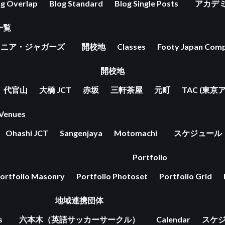
og Overlap
Blog Standard
Blog Single Posts
アカデ
一覧
ュニア・ジャガーズ
開校地
Classes
Footy Japan Comp
開校地
代官山
大橋 JCT
赤坂
三軒茶屋
元町
TAC (東
Venues
Ohashi JCT
Sangenjaya
Motomachi
スケジュール
Portfolio
ortfolio Masonry
Portfolio Photoset
Portfolio Grid
地域連携団体
s
六本木（英語サッカーサークル）
Calendar
スケ