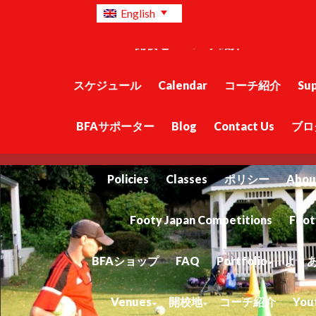
BFAショップ
FAQ
Portfolio
よくある質
English
Venues
開校地
コーチ紹介
Youth Com
スケジュール
Calendar
コーチ紹介
Su
BFAサポーター
Blog
Contact Us
ブロ
Home
BFA Supporters
About Us
Policies
Classes
ポリシー
Abou
Footy Japan Competitions
Foot
BFAショップ
FAQ
Portfolio
よく
Venues
開校地
コーチ紹介
You