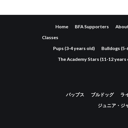
Home
BFA Supporters
About
Classes
Pups (3-4 years old)
Bulldogs (5-
The Academy Stars (11-12 years 
パップス
ブルドッグ
ラ
ジュニア・ジ