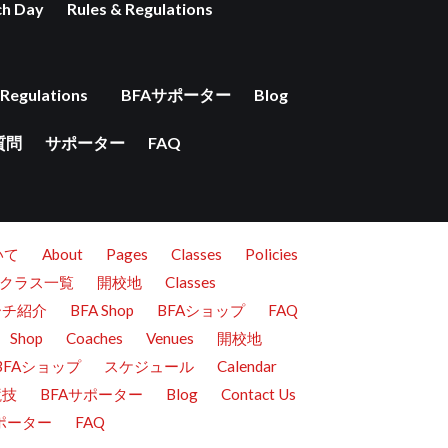
ch Day
Rules & Regulations
 Regulations
BFAサポーター
Blog
質問
サポーター
FAQ
いて
About
Pages
Classes
Policies
クラス一覧
開校地
Classes
ーチ紹介
BFA Shop
BFAショップ
FAQ
Shop
Coaches
Venues
開校地
BFAショップ
スケジュール
Calendar
競技
BFAサポーター
Blog
Contact Us
ポーター
FAQ