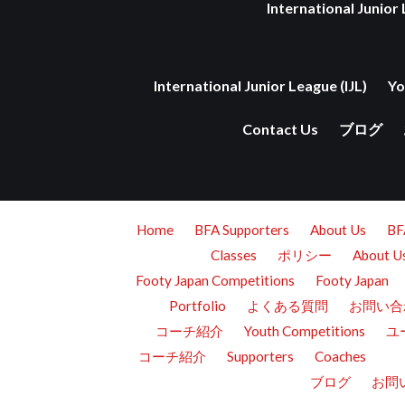
International Junior 
International Junior League (IJL)
Yo
Contact Us
ブログ
Home
BFA Supporters
About Us
B
Classes
ポリシー
About U
Footy Japan Competitions
Footy Japan
Portfolio
よくある質問
お問い合
コーチ紹介
Youth Competitions
ユ
コーチ紹介
Supporters
Coaches
ブログ
お問