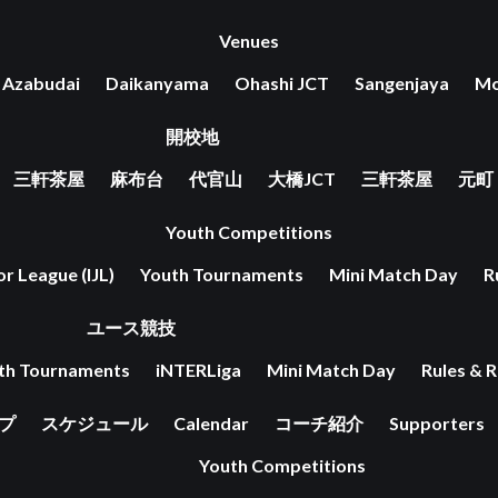
Venues
Azabudai
Daikanyama
Ohashi JCT
Sangenjaya
Mo
開校地
三軒茶屋
麻布台
代官山
大橋JCT
三軒茶屋
元町
Youth Competitions
or League (IJL)
Youth Tournaments
Mini Match Day
R
ユース競技
th Tournaments
iNTERLiga
Mini Match Day
Rules & R
ップ
スケジュール
Calendar
コーチ紹介
Supporters
Youth Competitions