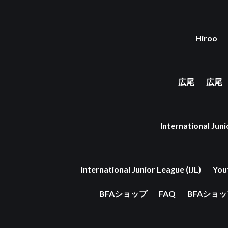
Hiroo
広尾
広尾
International Juni
International Junior League (IJL)
You
BFAショップ
FAQ
BFAショ