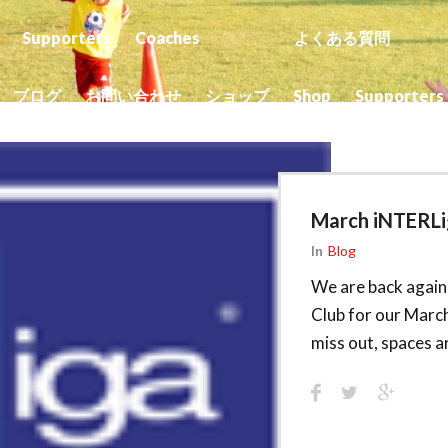
Supporters
Coaches
よくある質問
ブログ
お問い合わせ
ショップ
Shop
Supporters
March iNTERLi
In
Blog
We are back again
Club for our Marc
miss out, spaces ar