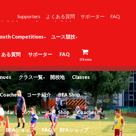
スケジュール
Shop
Coaches
Supporters
よくある質問
サポーター
FAQ
Aショップ
FAQ
BFAショップ
outh Competitions
ユース競技
くある質問
サポーター
FAQ
ーについて
About
Pages
Classes
0 items
nues
クラス一覧
開校地
Classes
Coaches
コーチ紹介
BFA Shop
lendar
スケジュール
Shop
Coaches
BFAショップ
FAQ
BFAショップ