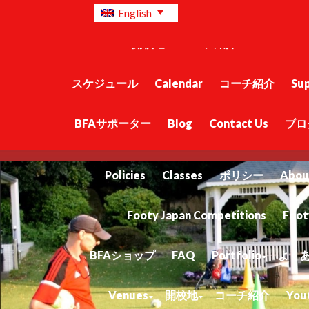
BFAショップ
FAQ
Portfolio
よくある質
English
Venues
開校地
コーチ紹介
Youth Com
スケジュール
Calendar
コーチ紹介
Su
BFAサポーター
Blog
Contact Us
ブロ
Home
BFA Supporters
About Us
Policies
Classes
ポリシー
Abou
Footy Japan Competitions
Foot
BFAショップ
FAQ
Portfolio
よく
Venues
開校地
コーチ紹介
You