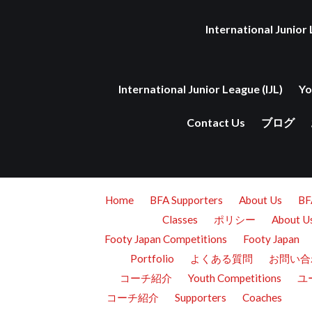
International Junior 
International Junior League (IJL)
Yo
Contact Us
ブログ
Home
BFA Supporters
About Us
B
Classes
ポリシー
About U
Footy Japan Competitions
Footy Japan
Portfolio
よくある質問
お問い合
コーチ紹介
Youth Competitions
ユ
コーチ紹介
Supporters
Coaches