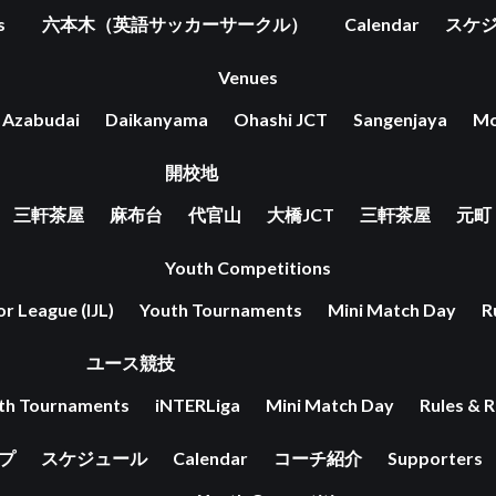
s
六本木（英語サッカーサークル）
Calendar
スケ
Venues
Azabudai
Daikanyama
Ohashi JCT
Sangenjaya
Mo
開校地
三軒茶屋
麻布台
代官山
大橋JCT
三軒茶屋
元町
Youth Competitions
or League (IJL)
Youth Tournaments
Mini Match Day
R
ユース競技
th Tournaments
iNTERLiga
Mini Match Day
Rules & R
ップ
スケジュール
Calendar
コーチ紹介
Supporters