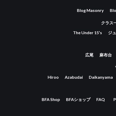
Blog Masonry
Bl
クラス
The Under 15’s
ジ
広尾
麻布台
Hiroo
Azabudai
Daikanyama
BFA Shop
BFAショップ
FAQ
P