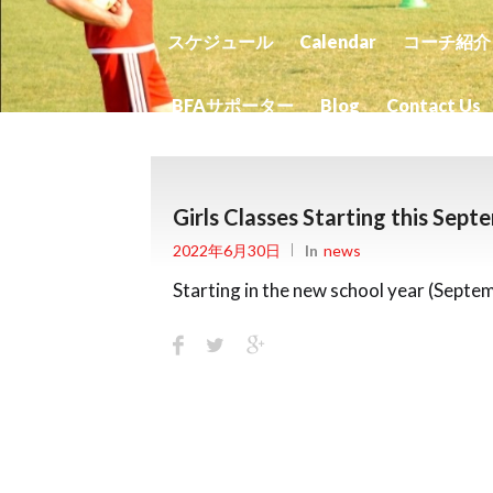
スケジュール
Calendar
コーチ紹介
BFAサポーター
Blog
Contact Us
Girls Classes Starting this Sept
2022年6月30日
In
News
Starting in the new school year (Septemb