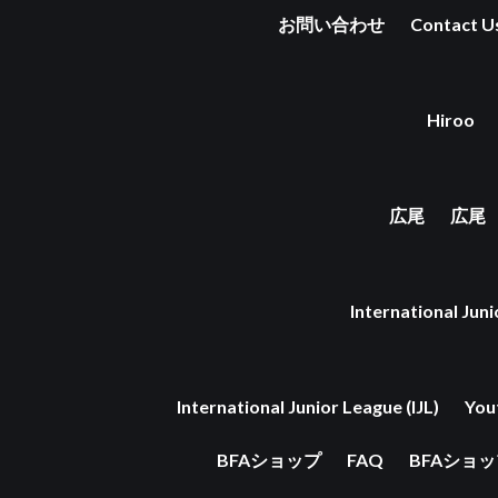
お問い合わせ
Contact U
Hiroo
広尾
広尾
International Juni
International Junior League (IJL)
You
BFAショップ
FAQ
BFAショ