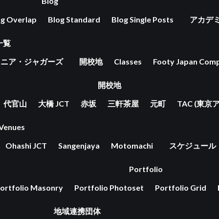
Blog
og Overlap
Blog Standard
Blog Single Posts
アカデ
一覧
ュニア・ジャガーズ
開校地
Classes
Footy Japan Comp
開校地
代官山
大橋 JCT
赤坂
三軒茶屋
元町
TAC (東
Venues
Ohashi JCT
Sangenjaya
Motomachi
スケジュール
Portfolio
ortfolio Masonry
Portfolio Photoset
Portfolio Grid
地域連携団体