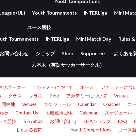
Youth Competitions
League (IJL)
Youth Tournaments
iNTERLiga
Mini Mat
ユース競技
uth Tournaments
iNTERLiga
Mini Match Day
Rules &
お問い合わせ
ショップ
Shop
Supporters
よくある
六本木（英語サッカーサークル）
FAサポーター
アカデミーについて
ホーム
アカデミーにつ
s
クラス
クラス
Blog
アカデミーについて
Venues
開校地
Venues
スケジュール
Calendar
Coaches
コ
わせ
Contact Us
地域連携団体
Calendar
スケジュール
ース競技
BFA Shop
お問い合わせ
BFAショップ
FAQ
よくある質問
Youth Competitions
ユース