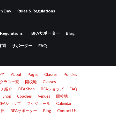
ch Day
Rules & Regulations
 Regulations
BFAサポーター
Blog
質問
サポーター
FAQ
いて
About
Pages
Classes
Policies
クラス一覧
開校地
Classes
ーチ紹介
BFA Shop
BFAショップ
FAQ
Shop
Coaches
Venues
開校地
BFAショップ
スケジュール
Calendar
競技
BFAサポーター
Blog
Contact Us