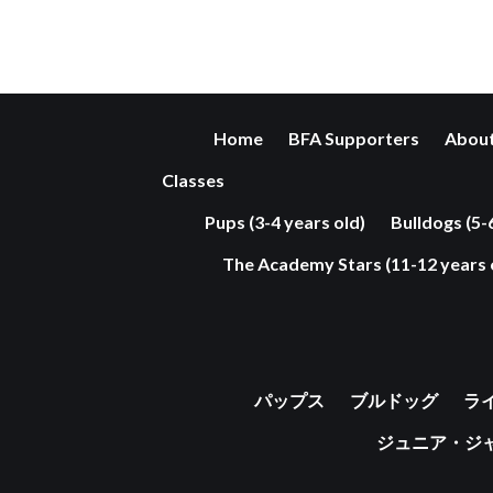
Home
BFA Supporters
About
Classes
Pups (3-4 years old)
Bulldogs (5-
The Academy Stars (11-12 years 
パップス
ブルドッグ
ラ
ジュニア・ジ