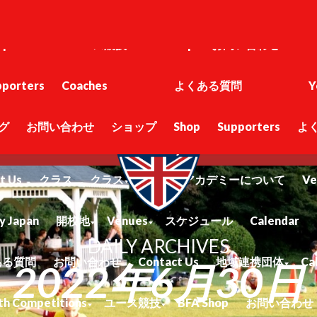
問
お問い合わせ
Contact Us
地域連携団体
Calendar
petitions
ユース競技
BFA Shop
お問い合わせ
BF
pporters
Coaches
よくある質問
Y
グ
お問い合わせ
ショップ
Shop
Supporters
よ
BFAサポーター
アカデミーについて
ホーム
アカデミ
t Us
クラス
クラス
Blog
アカデミーについて
Ve
y Japan
開校地
Venues
スケジュール
Calendar
DAILY ARCHIVES
ある質問
お問い合わせ
Contact Us
地域連携団体
Ca
2022年6月30日
th Competitions
ユース競技
BFA Shop
お問い合わせ