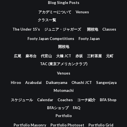
Blog Single Posts
アカデミーについて
Venues
クラス一覧
The Under 15’s
ジュニア・ジャガーズ
開校地
Classes
Footy Japan Competitions
Footy Japan
開校地
広尾
麻布台
代官山
大橋 JCT
赤坂
三軒茶屋
元町
TAC (東京アメリカンクラブ)
Venues
Hiroo
Azabudai
Daikanyama
Ohashi JCT
Sangenjaya
Motomachi
スケジュール
Calendar
Coaches
コーチ紹介
BFA Shop
BFAショップ
FAQ
Portfolio
Portfolio Masonry
Portfolio Photoset
Portfolio Grid