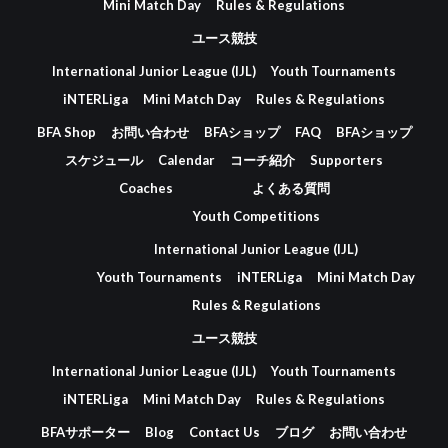
Mini Match Day
Rules & Regulations
ユース競技
International Junior League (IJL)
Youth Tournaments
iNTERLiga
Mini Match Day
Rules & Regulations
BFA Shop
お問い合わせ
BFAショップ
FAQ
BFAショップ
スケジュール
Calendar
コーチ紹介
Supporters
Coaches
よくある質問
Youth Competitions
International Junior League (IJL)
Youth Tournaments
iNTERLiga
Mini Match Day
Rules & Regulations
ユース競技
International Junior League (IJL)
Youth Tournaments
iNTERLiga
Mini Match Day
Rules & Regulations
BFAサポーター
Blog
Contact Us
ブログ
お問い合わせ