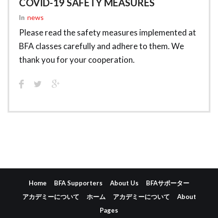
COVID-19 SAFETY MEASURES
In
News
Please read the safety measures implemented at
BFA classes carefully and adhere to them. We
thank you for your cooperation.
Home
BFA Supporters
About Us
BFAサポーター
アカデミーについて
ホーム
アカデミーについて
About
Pages