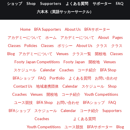
ショップ
Shop
Supporters
よくある質問
サポーター
FAQ
六本木（英語サッカーサークル）
Home
BFA Supporters
About Us
BFAサポーター
アカデミーについて
ホーム
アカデミーについて
About
Pages
Classes
Policies
Classes
ポリシー
About Us
クラス
クラス
Blog
アカデミーについて
Venues
クラス一覧
開校地
Classes
Footy Japan Competitions
Footy Japan
開校地
Venues
スケジュール
Calendar
Coaches
コーチ紹介
BFA Shop
BFAショップ
FAQ
Portfolio
よくある質問
お問い合わせ
Contact Us
地域連携団体
Calendar
スケジュール
Shop
Coaches
Venues
開校地
コーチ紹介
Youth Competitions
ユース競技
BFA Shop
お問い合わせ
BFAショップ
FAQ
BFAショップ
スケジュール
Calendar
コーチ紹介
Supporters
Coaches
よくある質問
Youth Competitions
ユース競技
BFAサポーター
Blog