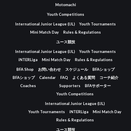
Motomachi
Youth Competitions
International Junior League (IJL)
Youth Tournaments
Mini Match Day
Rules & Regulations
ユース競技
International Junior League (IJL)
Youth Tournaments
iNTERLiga
Mini Match Day
Rules & Regulations
BFA Shop
お問い合わせ
スケジュール
BFAショップ
BFAショップ
Calendar
FAQ
よくある質問
コーチ紹介
Coaches
Supporters
BFAサポーター
Youth Competitions
International Junior League (IJL)
Youth Tournaments
iNTERLiga
Mini Match Day
Rules & Regulations
ユース競技