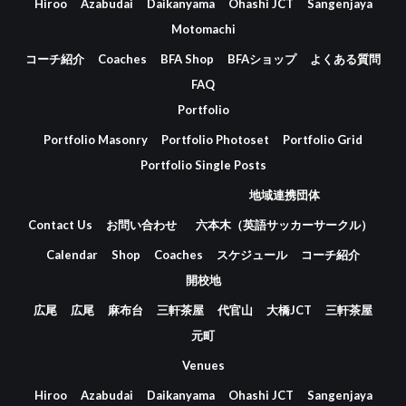
Hiroo
Azabudai
Daikanyama
Ohashi JCT
Sangenjaya
Motomachi
コーチ紹介
Coaches
BFA Shop
BFAショップ
よくある質問
FAQ
Portfolio
Portfolio Masonry
Portfolio Photoset
Portfolio Grid
Portfolio Single Posts
地域連携団体
Contact Us
お問い合わせ
六本木（英語サッカーサークル）
Calendar
Shop
Coaches
スケジュール
コーチ紹介
開校地
広尾
広尾
麻布台
三軒茶屋
代官山
大橋JCT
三軒茶屋
元町
Venues
Hiroo
Azabudai
Daikanyama
Ohashi JCT
Sangenjaya