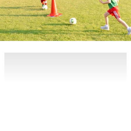
Pups @ Daikanyama
2022年11月17日
In
4:35pm ~ 5:05pm Pups @ Sarugaku ES […]