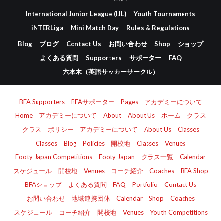
International Junior League (IJL)
Youth Tournaments
iNTERLiga
Mini Match Day
Rules & Regulations
Blog
ブログ
Contact Us
お問い合わせ
Shop
ショップ
よくある質問
Supporters
サポーター
FAQ
六本木（英語サッカーサークル）
BFA Supporters
BFAサポーター
Pages
アカデミーについて
Home
アカデミーについて
About
About Us
ホーム
クラス
クラス
ポリシー
アカデミーについて
About Us
Classes
Classes
Blog
Policies
開校地
Classes
Venues
Footy Japan Competitions
Footy Japan
クラス一覧
Calendar
スケジュール
開校地
Venues
コーチ紹介
Coaches
BFA Shop
BFAショップ
よくある質問
FAQ
Portfolio
Contact Us
お問い合わせ
地域連携団体
Calendar
Shop
Coaches
スケジュール
コーチ紹介
開校地
Venues
Youth Competitions