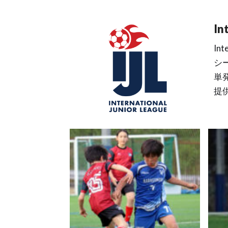
In
In
シ
単
提