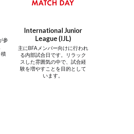
International Junior
League (IJL)
が参
。
主にBFAメンバー向けに行われ
を積
る内部試合日です。リラック
スした雰囲気の中で、試合経
験を増やすことを目的として
います。