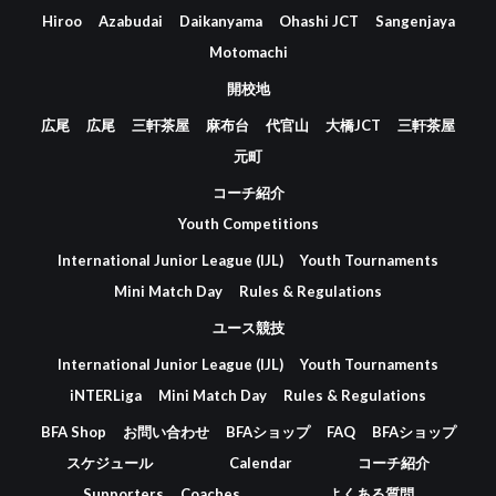
Hiroo
Azabudai
Daikanyama
Ohashi JCT
Sangenjaya
Motomachi
開校地
広尾
広尾
三軒茶屋
麻布台
代官山
大橋JCT
三軒茶屋
元町
コーチ紹介
Youth Competitions
International Junior League (IJL)
Youth Tournaments
Mini Match Day
Rules & Regulations
ユース競技
International Junior League (IJL)
Youth Tournaments
iNTERLiga
Mini Match Day
Rules & Regulations
BFA Shop
お問い合わせ
BFAショップ
FAQ
BFAショップ
スケジュール
Calendar
コーチ紹介
Supporters
Coaches
よくある質問