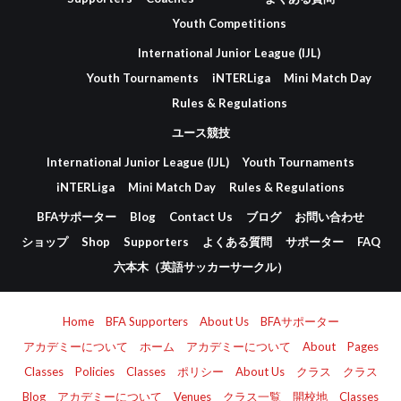
Youth Competitions
International Junior League (IJL)
Youth Tournaments
iNTERLiga
Mini Match Day
Rules & Regulations
ユース競技
International Junior League (IJL)
Youth Tournaments
iNTERLiga
Mini Match Day
Rules & Regulations
BFAサポーター
Blog
Contact Us
ブログ
お問い合わせ
ショップ
Shop
Supporters
よくある質問
サポーター
FAQ
六本木（英語サッカーサークル）
Home
BFA Supporters
About Us
BFAサポーター
アカデミーについて
ホーム
アカデミーについて
About
Pages
Classes
Policies
Classes
ポリシー
About Us
クラス
クラス
Blog
アカデミーについて
Venues
クラス一覧
開校地
Classes