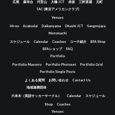
広尾
麻布台
代官山
大橋 JCT
赤坂
三軒茶屋
元町
TAC (東京アメリカンクラブ)
Venues
Hiroo
Azabudai
Daikanyama
Ohashi JCT
Sangenjaya
Motomachi
スケジュール
Calendar
Coaches
コーチ紹介
BFA Shop
BFAショップ
FAQ
Portfolio
Portfolio Masonry
Portfolio Photoset
Portfolio Grid
Portfolio Single Posts
よくある質問
お問い合わせ
Contact Us
地域連携団体
六本木（英語サッカーサークル）
Calendar
スケジュール
Shop
Coaches
Venues