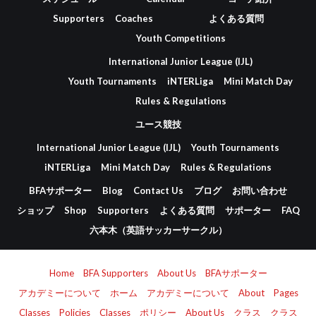
Supporters
Coaches
よくある質問
Youth Competitions
International Junior League (IJL)
Youth Tournaments
iNTERLiga
Mini Match Day
Rules & Regulations
ユース競技
International Junior League (IJL)
Youth Tournaments
iNTERLiga
Mini Match Day
Rules & Regulations
BFAサポーター
Blog
Contact Us
ブログ
お問い合わせ
ショップ
Shop
Supporters
よくある質問
サポーター
FAQ
六本木（英語サッカーサークル）
Home
BFA Supporters
About Us
BFAサポーター
アカデミーについて
ホーム
アカデミーについて
About
Pages
Classes
Policies
Classes
ポリシー
About Us
クラス
クラス