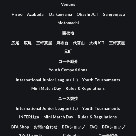
Venues
Hiroo
Azabudai
Daikanyama
Ohashi JCT
Sangenjaya
Motomachi
開校地
広尾
広尾
三軒茶屋
麻布台
代官山
大橋JCT
三軒茶屋
元町
コーチ紹介
Youth Competitions
International Junior League (IJL)
Youth Tournaments
Mini Match Day
Rules & Regulations
ユース競技
International Junior League (IJL)
Youth Tournaments
iNTERLiga
Mini Match Day
Rules & Regulations
BFA Shop
お問い合わせ
BFAショップ
FAQ
BFAショップ
スケジュール
Calendar
コーチ紹介